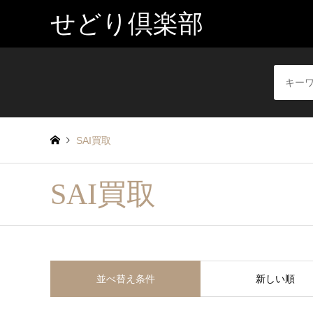
せどり倶楽部
SAI買取
SAI買取
並べ替え条件
新しい順