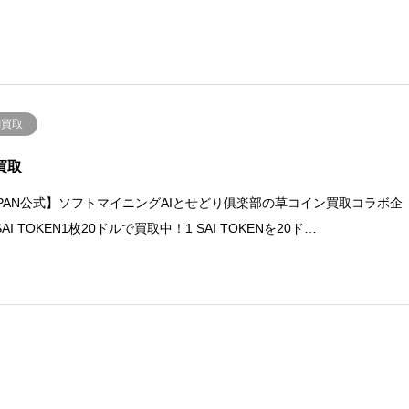
I買取
I買取
APAN公式】ソフトマイニングAIとせどり俱楽部の草コイン買取コラボ企
AI TOKEN1枚20ドルで買取中！1 SAI TOKENを20ド…